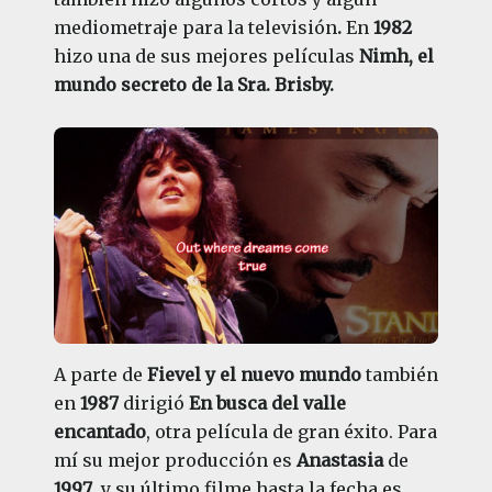
mediometraje para la televisión
.
En
1982
hizo una de sus mejores películas
Nimh, el
mundo secreto de la Sra. Brisby.
A parte de
Fievel y el nuevo mundo
también
en
1987
dirigió
En busca del valle
encantado
, otra película de gran éxito. Para
mí su mejor producción es
Anastasia
de
1997
, y su último filme hasta la fecha es