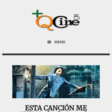
Saltar
Saltar
al
al
contenido
pie
principal
de
página
MENU
ESTA CANCIÓN ME