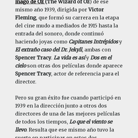
mago de Oz
(The Wizard of Oz
)
de ese
mismo año 1939, dirigida por
Victor
Fleming
, que formó su carrera en la etapa
del cine mudo a mediados de 1915 hasta la
entrada del sonoro, donde continuó
haciendo joyas como
Capitanes Intrépidos
y
El extraño caso del Dr. Jekyll
,
ambas con
Spencer Tracy
.
La vida es así
y
Dos en el
cielo
son
otras dos películas donde aparece
Spencer Tracy
, actor de referencia para el
director.
Pero su gran éxito fue cuando participó en
1939 en la dirección junto a otros dos
directores de una de las mejores películas
de todos los tiempos,
Lo que el viento se
llevo
. Resulta que ese mismo año tuvo la
suerte en participar en estos dos