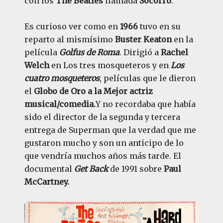
con los
The Beatles
llamada
Socorro
.
Es curioso ver como en
1966
tuvo en su
reparto al mismísimo
Buster Keaton
en la
película
Golfus de Roma
. Dirigió a
Rachel
Welch
en Los tres mosqueteros y en
Los
cuatro mosqueteros
, películas que le dieron
el
Globo de Oro a la Mejor actriz
musical/comedia.
Y no recordaba que había
sido el director de la segunda y tercera
entrega de Superman que la verdad que me
gustaron mucho y son un anticipo de lo
que vendría muchos años más tarde. El
documental
Get Back
de 1991 sobre
Paul
McCartney.