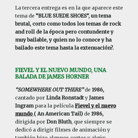
La tercera entrega es en la que aparece este
tema de
“BLUE SUEDE SHOES”, un tema
brutal, corto como todos los temas de rock
and roll de la época pero contundente y
muy bailable, y quien no lo conoce y ha
bailado este tema hasta la extenuación?.
FIEVEL Y EL NUEVO MUNDO, UNA
BALADA DE JAMES HORNER
“SOMEWHERE OUT THERE”
de
1986,
cantado por
Linda Ronstadt
y
James
Ingram
para la película
Fievel y el nuevo
mundo
( An American Tail)
de
1986,
dirigida por
Don Bluth
, que siempre se
dedicó a dirigir filmes de animación y
también hizo algunos cortos y algún