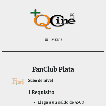
Saltar
Saltar
al
al
contenido
pie
principal
de
página
MENU
FanClub Plata
Sube de nivel
1 Requisito
Llega a un saldo de 4500