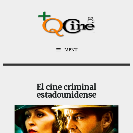
Saltar
Saltar
al
al
contenido
pie
principal
de
página
MENU
El cine criminal
estadounidense