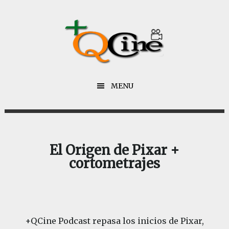
Saltar
Saltar
al
al
contenido
pie
principal
de
página
MENU
El Origen de Pixar +
cortometrajes
+QCine Podcast repasa los inicios de Pixar,