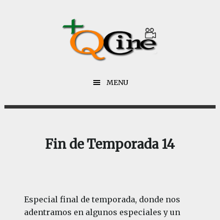
Saltar
Saltar
al
al
contenido
pie
principal
de
página
MENU
Fin de Temporada 14
Especial final de temporada, donde nos
adentramos en algunos especiales y un