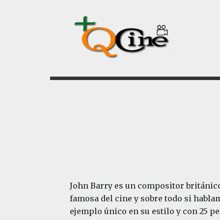
Saltar
Saltar
al
al
contenido
pie
principal
de
página
John Barry es un compositor británico
famosa del cine y sobre todo si habla
ejemplo único en su estilo y con 25 pe