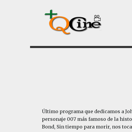
Saltar
Saltar
al
al
contenido
pie
principal
de
página
Último programa que dedicamos a John
personaje 007 más famoso de la histor
Bond, Sin tiempo para morir, nos toca