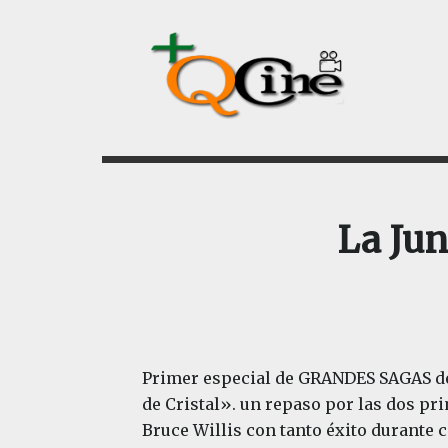
Saltar
Saltar
al
al
contenido
pie
principal
de
página
La Jun
Primer especial de GRANDES SAGAS de 
de Cristal». un repaso por las dos pr
Bruce Willis con tanto éxito durante c