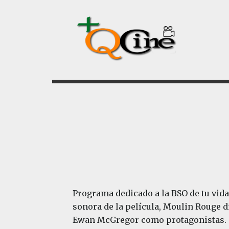
Saltar
Saltar
al
al
contenido
pie
principal
de
página
Programa dedicado a la BSO de tu vid
sonora de la película, Moulin Rouge 
Ewan McGregor como protagonistas.