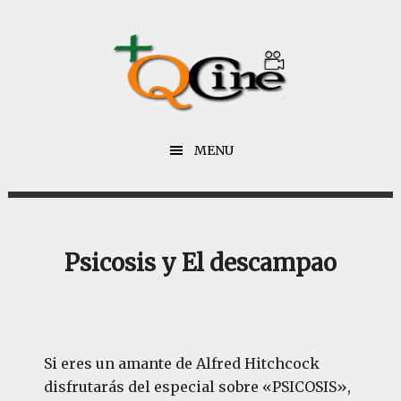
Saltar
Saltar
al
al
contenido
pie
principal
de
página
MENU
Psicosis y El descampao
Si eres un amante de Alfred Hitchcock
disfrutarás del especial sobre «PSICOSIS»,