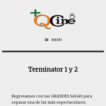
Saltar
Saltar
al
al
contenido
pie
principal
de
página
MENU
Terminator 1 y 2
Regresamos con las GRANDES SAGAS para
repasar una de las más espectaculares,