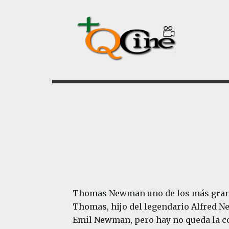
Saltar
Saltar
al
al
contenido
pie
principal
de
página
Thomas Newman uno de los más grand
Thomas, hijo del legendario Alfred 
Emil Newman, pero hay no queda la c