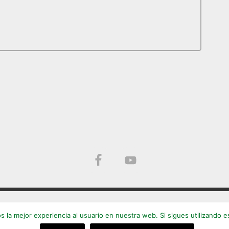
 la mejor experiencia al usuario en nuestra web. Si sigues utilizando 
©
2014 - 2026 | +QCine | El cine es nuestra pasión
Aviso legal
|
Privacidad
|
Política de cookies