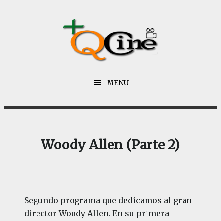
Saltar
Saltar
al
al
contenido
pie
principal
de
página
MENU
Woody Allen (Parte 2)
Segundo programa que dedicamos al gran
director Woody Allen. En su primera