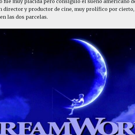
no fue muy plácida pero consiguió el sueño americano de
 director y productor de cine, muy prolífico por cierto
en las dos parcelas.