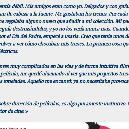
entía débil. Mis amigos eran como yo. Delgados y con gaf
ran de cabeza a la fuente. Me gustaban los trenes. Por cada
me regalaba alguno nuevo que añadir a mi colección. Mi 
 seguía destrozándolos, y yo no los vería nunca más. Cuand
r el Día del Padre, empecé a usarla. Creo que tenía unos d
 volver a ver cómo chocaban mis trenes. La primera cosa qu
éctricos.
tes muy complicados en las vías y de forma intuitiva fil
a película, me quedé alucinado al ver que mis pequeños tren
 toneladas. Aquello me encantó: ya no necesitaba provoc
obre dirección de películas, es algo puramente instintivo. 
tor de cine.»