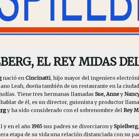
ERG, EL REY MIDAS DEL 
g
nació en
Cincinatti
, hijo mayor del ingeniero electró
piano Leah, dueña también de un restaurante en la ciuda
judías. Tiene tres hermanas llamadas
Sue, Anne
y
Nanc
ablar de él, es un director, guionista y productor lla
erg
y ha sido considerado con el sobrenombre del
Rey Mi
il y en el año
1965
sus padres se divorciaron y
Spielberg
ra etapa de su vida una relación distanciada con su pa