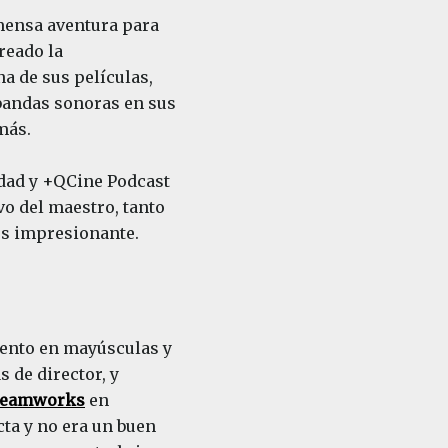
mensa aventura para
reado la
a de sus películas,
 bandas sonoras en sus
más.
idad y +QCine Podcast
vo del maestro, tanto
es impresionante.
iento en mayúsculas y
 de director, y
reamworks
en
cta y no era un buen