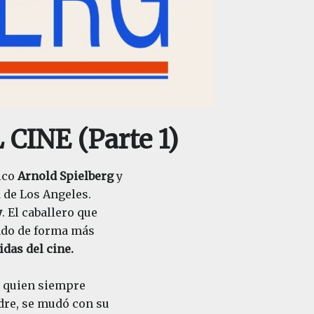
CINE (Parte 1)
nico
Arnold Spielberg
y
d de Los Angeles.
y
. El caballero que
mado de forma más
das del cine.
, quien siempre
dre, se mudó con su