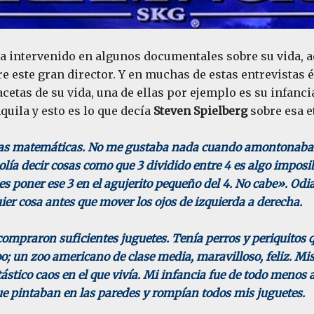
ha intervenido en algunos documentales sobre su vida, 
re este gran director. Y en muchas de estas entrevistas 
facetas de su vida, una de ellas por ejemplo es su infan
quila y esto es lo que decía
Steven Spielberg
sobre esa e
 las matemáticas. No me gustaba nada cuando amontonab
olía decir cosas como que 3 dividido entre 4 es algo imposib
s poner ese 3 en el agujerito pequeño del 4. No cabe». Odia
quier cosa antes que mover los ojos de izquierda a derecha.
mpraron suficientes juguetes. Tenía perros y periquitos 
oo; un zoo americano de clase media, maravilloso, feliz. Mis
ástico caos en el que vivía. Mi infancia fue de todo menos 
 pintaban en las paredes y rompían todos mis juguetes.