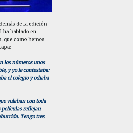
además de la edición
él ha hablado en
cia, que como hemos
tapa:
an los números unos
le, y yo le contestaba:
ba el colegio y odiaba
que volaban con toda
 películas reflejan
aburrida. Tengo tres