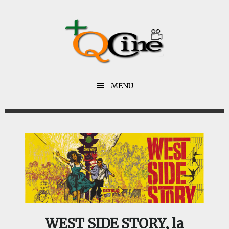
Saltar
Saltar
al
al
contenido
pie
principal
de
página
MENU
WEST SIDE STORY, la