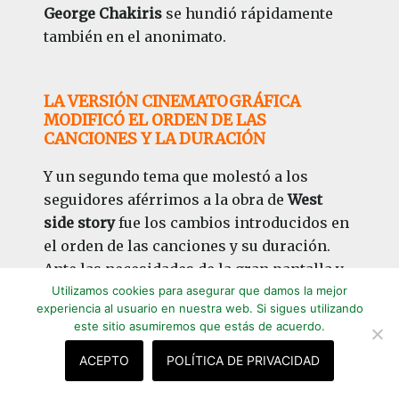
George Chakiris
se hundió rápidamente
también en el anonimato.
LA VERSIÓN CINEMATOGRÁFICA
MODIFICÓ EL ORDEN DE LAS
CANCIONES Y LA DURACIÓN
Y un segundo tema que molestó a los
seguidores aférrimos a la obra de
West
side story
fue los cambios introducidos en
el orden de las canciones y su duración.
Ante las necesidades de la gran pantalla y
las particularidades dramáticas del cine,
Utilizamos cookies para asegurar que damos la mejor
experiencia al usuario en nuestra web. Si sigues utilizando
Jerome Robbins
había aceptado con
este sitio asumiremos que estás de acuerdo.
entusiasmo cambiar totalmente su
coreografía.
ACEPTO
POLÍTICA DE PRIVACIDAD