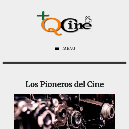
Saltar
Saltar
al
al
contenido
pie
principal
de
página
MENU
Los Pioneros del Cine