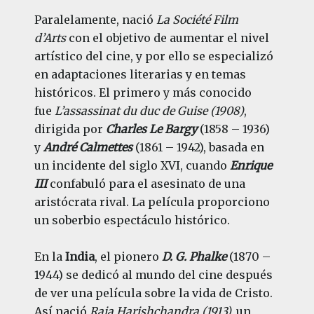
Paralelamente, nació
La Société Film
d’Arts
con el objetivo de aumentar el nivel
artístico del cine, y por ello se especializó
en adaptaciones literarias y en temas
históricos. El primero y más conocido
fue
L’assassinat du duc de Guise (1908)
,
dirigida por
Charles Le Bargy
(1858 – 1936)
y
André Calmettes
(1861 – 1942), basada en
un incidente del siglo XVI, cuando
Enrique
III
confabuló para el asesinato de una
aristócrata rival. La película proporciono
un soberbio espectáculo histórico.
En la
India
, el pionero
D. G. Phalke
(1870 –
1944) se dedicó al mundo del cine después
de ver una película sobre la vida de Cristo.
Así nació
Raja Harishchandra (1913),
un