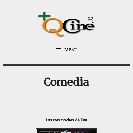
Saltar
Saltar
al
al
contenido
pie
principal
de
página
MENU
Comedia
Las tres noches de Eva