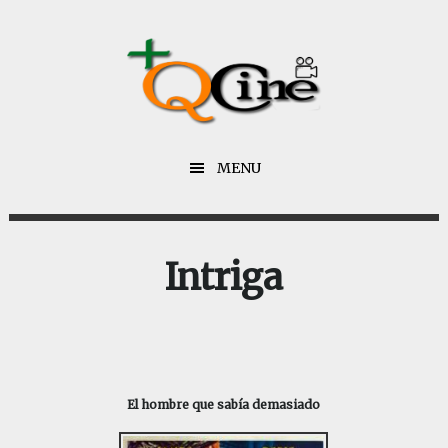
Saltar
Saltar
al
al
contenido
pie
principal
de
página
MENU
Intriga
El hombre que sabía demasiado